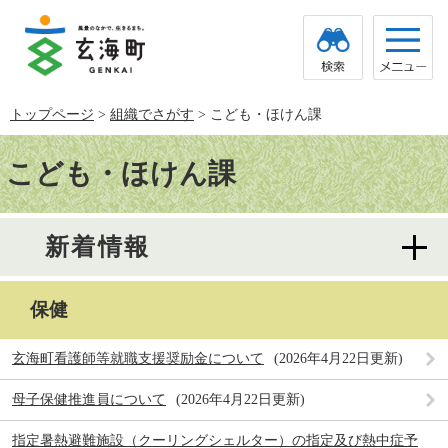
ペ
メ
ー
ニ
ジ
ュ
の
ー
先
を
頭
飛
トップページ
>
組織でさがす
>
こども・ほけん課
で
ば
す。
し
本
て
文
こども・ほけん課
本
文
へ
新着情報
保健
玄海町看護師等就職支援奨励金について
2026年4月22日更新
母子保健推進員について
2026年4月22日更新
指定暑熱避難施設（クーリングシェルター）の指定及び熱中症予