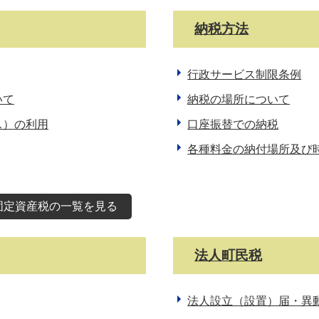
納税方法
行政サービス制限条例
いて
納税の場所について
ス）の利用
口座振替での納税
各種料金の納付場所及び
固定資産税の一覧を見る
法人町民税
法人設立（設置）届・異