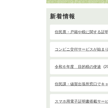
新着情報
住民票・戸籍や税に関する証
コンビニ交付サービスが始ま
令和６年度 目的税の使途
2
住民課・値賀出張所窓口でキ
スマホ用電子証明書搭載サー