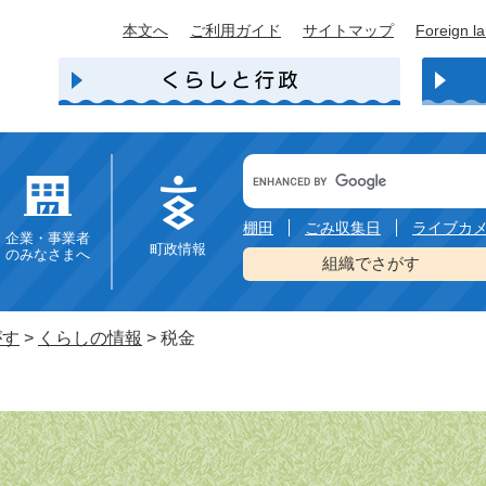
本文へ
ご利用ガイド
サイトマップ
Foreign l
Google
カ
ス
タ
棚田
ごみ収集日
ライブカ
企業・事業者
ム
町政情報
のみなさまへ
検
組織でさがす
索
がす
>
くらしの情報
>
税金