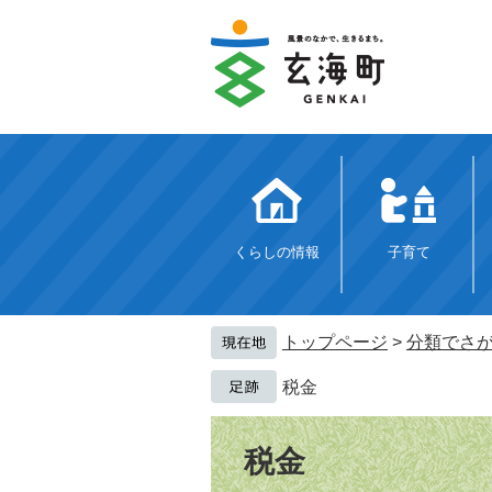
ペ
メ
ー
ニ
ジ
ュ
の
ー
先
を
頭
飛
で
ば
す。
し
て
本
文
くらしの情報
子育て
へ
トップページ
>
分類でさ
税金
本
文
税金