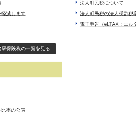
期
法人町民税について
を軽減します
法人町民税の法人税割税
電子申告（eLTAX：エ
健康保険税の一覧を見る
足比率の公表