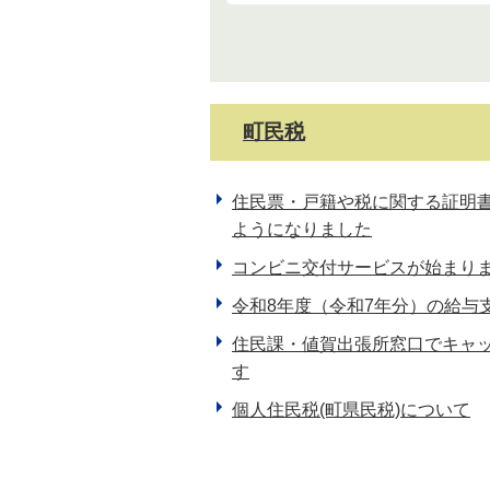
町民税
住民票・戸籍や税に関する証明
ようになりました
コンビニ交付サービスが始まり
令和8年度（令和7年分）の給与
住民課・値賀出張所窓口でキャ
す
個人住民税(町県民税)について