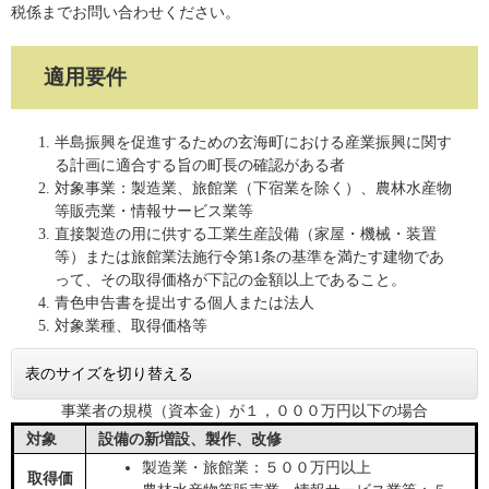
税係までお問い合わせください。
適用要件
半島振興を促進するための玄海町における産業振興に関す
る計画に適合する旨の町長の確認がある者
対象事業：製造業、旅館業（下宿業を除く）、農林水産物
等販売業・情報サービス業等
直接製造の用に供する工業生産設備（家屋・機械・装置
等）または旅館業法施行令第1条の基準を満たす建物であ
って、その取得価格が下記の金額以上であること。
青色申告書を提出する個人または法人
対象業種、取得価格等
表のサイズを切り替える
事業者の規模（資本金）が１，０００万円以下の場合
対象
設備の新増設、製作、改修
製造業・旅館業：５００万円以上
取得価