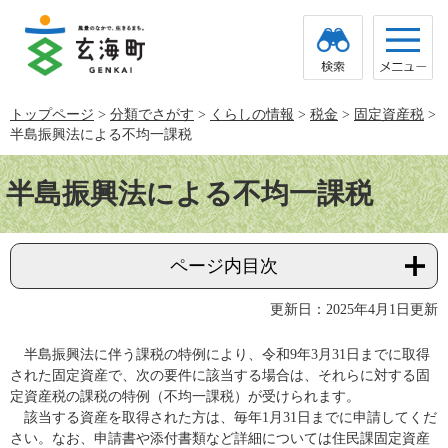
ペ
メ
ー
ニ
ジ
ュ
の
ー
先
を
頭
飛
トップページ
>
分類でさがす
>
くらしの情報
>
税金
>
固定資産税
>
で
ば
半島振興法による不均一課税
す。
し
て
本
本
文
半島振興法による不均一課税
文
へ
ページ内目次
更新日：2025年4月1日更新
半島振興法に伴う課税の特例により、令和9年3月31日までに取得
された固定資産で、次の要件に該当する場合は、それらに対する固
定資産税の課税の特例（不均一課税）が受けられます。
該当する資産を取得された方は、毎年1月31日までに申請してくだ
さい。なお、申請書や添付書類など詳細については住民課固定資産