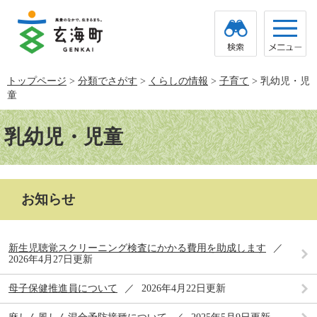
ペ
メ
ー
ニ
ジ
ュ
の
ー
先
を
頭
飛
トップページ
>
分類でさがす
>
くらしの情報
>
子育て
>
乳幼児・児
で
ば
童
す。
し
て
本
本
文
乳幼児・児童
文
へ
お知らせ
新生児聴覚スクリーニング検査にかかる費用を助成します
2026年4月27日更新
母子保健推進員について
2026年4月22日更新