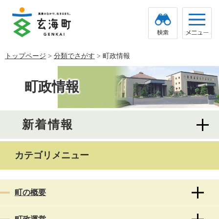
ペ
メ
ー
ニ
ジ
ュ
の
ー
先
を
頭
飛
トップページ
>
分類でさがす
>
町政情報
で
ば
す。
し
本
て
文
町政情報
本
文
へ
新着情報
カテゴリメニュー
町の概要