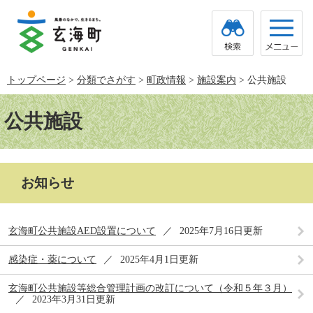
ペ
メ
ー
ニ
ジ
ュ
の
ー
先
を
頭
飛
トップページ
>
分類でさがす
>
町政情報
>
施設案内
>
公共施設
で
ば
す。
し
本
て
文
公共施設
本
文
へ
お知らせ
玄海町公共施設AED設置について
2025年7月16日更新
感染症・薬について
2025年4月1日更新
玄海町公共施設等総合管理計画の改訂について（令和５年３月）
2023年3月31日更新