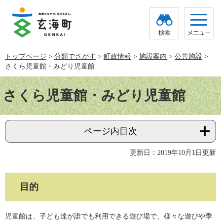
ペ
メ
ー
ニ
ジ
ュ
の
ー
先
を
頭
飛
トップページ
>
分類でさがす
>
町政情報
>
施設案内
>
公共施設
>
で
ば
さくら児童館・みどり児童館
す。
し
て
本
本
文
さくら児童館・みどり児童館
文
へ
ページ内目次
更新日：2019年10月1日更新
目的
児童館は、子ども達が誰でも利用できる遊び場で、様々な遊びや季