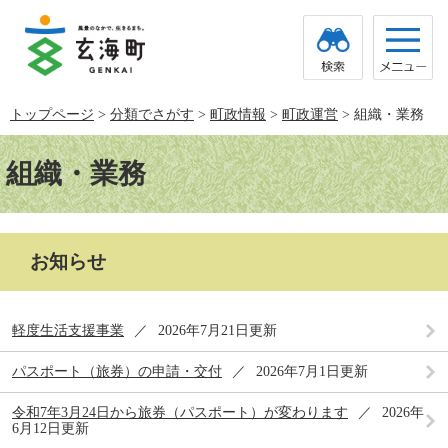
ペ
メ
ー
ニ
ジ
ュ
の
ー
先
を
頭
飛
トップページ
>
分類でさがす
>
町政情報
>
町政運営
>
組織・業務
で
ば
す。
し
本
て
文
組織・業務
本
文
へ
お知らせ
軽度生活支援事業
2026年7月21日更新
パスポート（旅券）の申請・交付
2026年7月1日更新
令和7年3月24日から旅券（パスポート）が変わります
2026年
6月12日更新