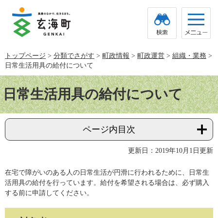
ペ
メ
ー
ニ
ジ
ュ
の
ー
先
を
頭
飛
トップページ
>
分類でさがす
>
町政情報
>
町政運営
>
組織・業務
>
で
ば
日常生活用具の給付について
す。
し
て
本
本
文
日常生活用具の給付について
文
へ
ページ内目次
更新日：2019年10月1日更新
在宅で障がいのある人の日常生活が円滑に行われるために、日常生
活用具の給付を行っています。給付を希望される場合は、必ず購入
する前に申請してください。