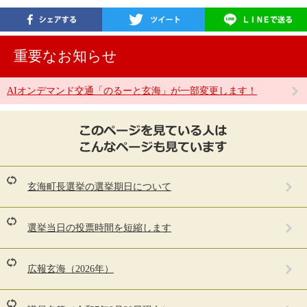
重要なお知らせ
AIオンデマンド交通「のるーと玄海」が一部変更します！
こ
の
ペ
ー
ジ
を
玄海町長選挙の選挙期日について
見
て
い
選挙当日の投票時間を短縮します
る
人
は
広報玄海（2026年）
こ
ん
な