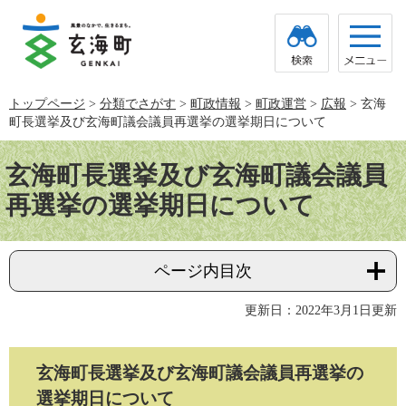
ペ
メ
ー
ニ
ジ
ュ
の
ー
先
を
頭
飛
トップページ
>
分類でさがす
>
町政情報
>
町政運営
>
広報
>
玄海
で
ば
町長選挙及び玄海町議会議員再選挙の選挙期日について
す。
し
て
本
本
文
玄海町長選挙及び玄海町議会議員
文
へ
再選挙の選挙期日について
ページ内目次
更新日：2022年3月1日更新
玄海町長選挙及び玄海町議会議員再選挙の
選挙期日について