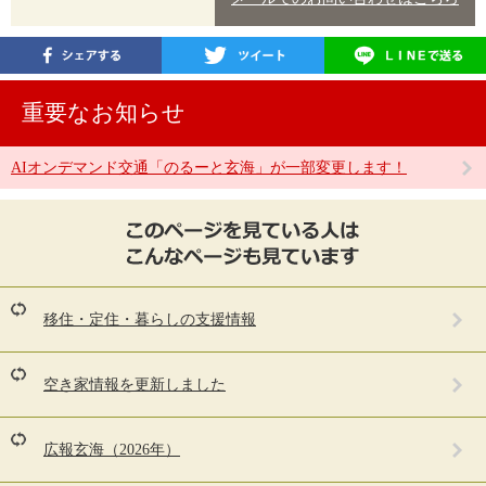
重要なお知らせ
AIオンデマンド交通「のるーと玄海」が一部変更します！
こ
の
ペ
ー
ジ
を
移住・定住・暮らしの支援情報
見
て
い
空き家情報を更新しました
る
人
は
広報玄海（2026年）
こ
ん