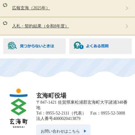
な
広報玄海（2025年）
ペ
ー
ジ
入札・契約結果（令和8年度）
も
見
て
い
ま
す
玄海町役場
〒847-1421 佐賀県東松浦郡玄海町大字諸浦348番
地
Tel：0955-52-2111（代表） Fax：0955-52-5008
法人番号4000020413879
お問い合わせはこちら