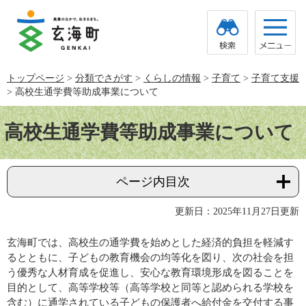
ペ
メ
ー
ニ
ジ
ュ
の
ー
先
を
頭
飛
トップページ
>
分類でさがす
>
くらしの情報
>
子育て
>
子育て支援
で
ば
>
高校生通学費等助成事業について
す。
し
て
本
本
文
高校生通学費等助成事業について
文
へ
ページ内目次
更新日：2025年11月27日更新
玄海町では、高校生の通学費を始めとした経済的負担を軽減す
るとともに、子どもの教育機会の均等化を図り、次の社会を担
う優秀な人材育成を促進し、安心な教育環境形成を図ることを
目的として、高等学校等（高等学校と同等と認められる学校を
含む）に通学されている子どもの保護者へ給付金を交付する事