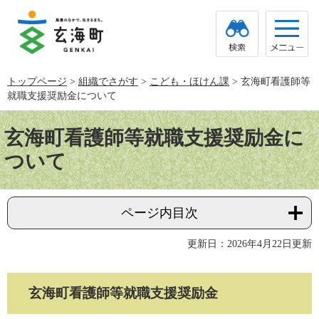
ペ
メ
ー
ニ
ジ
ュ
の
ー
先
を
頭
飛
トップページ
>
組織でさがす
>
こども・ほけん課
>
玄海町看護師等
で
ば
就職支援奨励金について
す。
し
て
本
本
文
玄海町看護師等就職支援奨励金に
文
へ
ついて
ページ内目次
更新日：2026年4月22日更新
玄海町看護師等就職支援奨励金