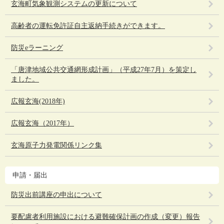
玄海町気象観測システムの更新について
高齢者の運転免許証自主返納手続きができます。
防災eラーニング
「唐津地域公共交通網形成計画」（平成27年7月）を策定し
ました。
広報玄海(2018年)
広報玄海（2017年）
玄海原子力発電関係リンク集
申請・届出
防災出前講座の申出について
要配慮者利用施設における避難確保計画の作成（変更）報告