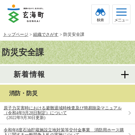
ペ
メ
ー
ニ
ジ
ュ
の
ー
先
を
頭
飛
トップページ
>
組織でさがす
>
防災安全課
で
ば
す。
し
本
て
文
防災安全課
本
文
へ
新着情報
消防・防災
原子力災害時における避難退域時検査及び簡易除染マニュアル
（令和4年9月28日制定）について
2022年9月30日更新
令和年8度石油貯蔵施設立地対策等交付金事業 消防用ホース購
入に関する一般競争入札の実施について