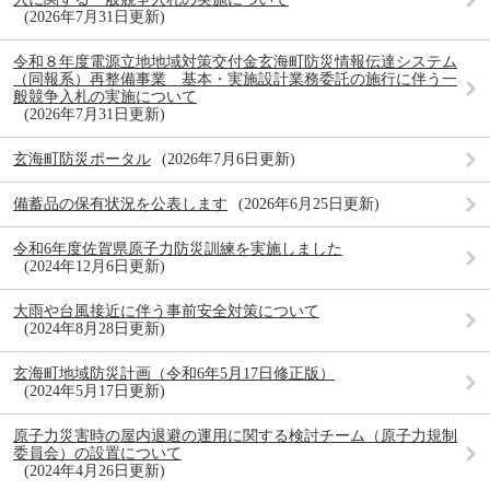
2026年7月31日更新
令和８年度電源立地地域対策交付金玄海町防災情報伝達システム
（同報系）再整備事業 基本・実施設計業務委託の施行に伴う一
般競争入札の実施について
2026年7月31日更新
玄海町防災ポータル
2026年7月6日更新
備蓄品の保有状況を公表します
2026年6月25日更新
令和6年度佐賀県原子力防災訓練を実施しました
2024年12月6日更新
大雨や台風接近に伴う事前安全対策について
2024年8月28日更新
玄海町地域防災計画（令和6年5月17日修正版）
2024年5月17日更新
原子力災害時の屋内退避の運用に関する検討チーム（原子力規制
委員会）の設置について
2024年4月26日更新