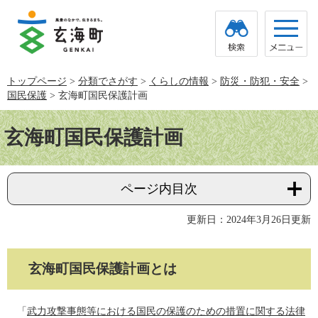
ペ
メ
ー
ニ
ジ
ュ
の
ー
先
を
頭
飛
トップページ
>
分類でさがす
>
くらしの情報
>
防災・防犯・安全
>
で
ば
国民保護
>
玄海町国民保護計画
す。
し
て
本
本
文
玄海町国民保護計画
文
へ
ページ内目次
更新日：2024年3月26日更新
玄海町国民保護計画とは
「
武力攻撃事態等における国民の保護のための措置に関する法律