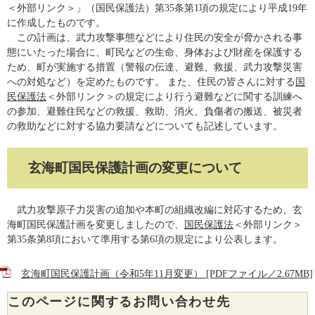
＜外部リンク＞
」（国民保護法）第35条第1項の規定により平成19年
に作成したものです。
この計画は、武力攻撃事態などにより住民の安全が脅かされる事
態にいたった場合に、町民などの生命、身体および財産を保護する
ため、町が実施する措置（警報の伝達、避難、救援、武力攻撃災害
への対処など）を定めたものです。 また、住民の皆さんに対する
国
民保護法
＜外部リンク＞
の規定により行う避難などに関する訓練へ
の参加、避難住民などの救援、救助、消火、負傷者の搬送、被災者
の救助などに対する協力要請などについても記述しています。
玄海町国民保護計画の変更について
武力攻撃原子力災害の追加や本町の組織改編に対応するため、玄
海町国民保護計画を変更しましたので、
国民保護法
＜外部リンク＞
第35条第8項において準用する第6項の規定により公表します。
玄海町国民保護計画（令和5年11月変更） [PDFファイル／2.67MB]
このページに関するお問い合わせ先