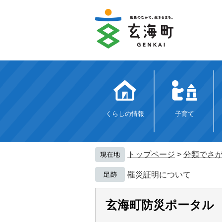
ペ
メ
ー
ニ
ジ
ュ
の
ー
先
を
頭
飛
で
ば
す。
し
て
本
文
くらしの情報
子育て
へ
トップページ
>
分類でさ
罹災証明について
玄海町防災ポータル