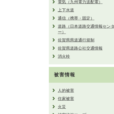
電気（九州電力送配電）
上下水道
通信（携帯・固定）
道路（日本道路交通情報セン
ー）
佐賀県県道通行規制
佐賀県道路公社交通情報
消火栓
被害情報
人的被害
住家被害
火災