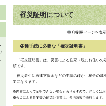
本
文
罹災証明について
印刷用ページを表
）
各種手続に必要な「罹災証明書」
)
象
「罹災証明書」は、災害による住家（現にお住いの建
類です。
被災者生活再建支援金などの申請のほか、税金の減免
要になります。
※内容によって証明できない場合もありますので、詳しくはお
※火災による住宅等の罹災証明書は、各消防署で発行します。