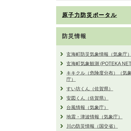
原子力防災ポータル
防災情報
玄海町防災気象情報（気象庁
玄海町気象観測 (POTEKA NET
キキクル（危険度分布）（気
庁）
すい坊くん（佐賀県）
安図くん（佐賀県）
台風情報（気象庁）
地震・津波情報（気象庁）
川の防災情報（国交省）