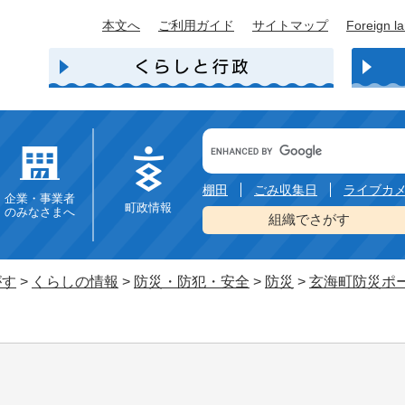
本文へ
ご利用ガイド
サイトマップ
Foreign l
Google
カ
ス
タ
棚田
ごみ収集日
ライブカ
企業・事業者
ム
町政情報
のみなさまへ
検
組織でさがす
索
がす
>
くらしの情報
>
防災・防犯・安全
>
防災
>
玄海町防災ポ