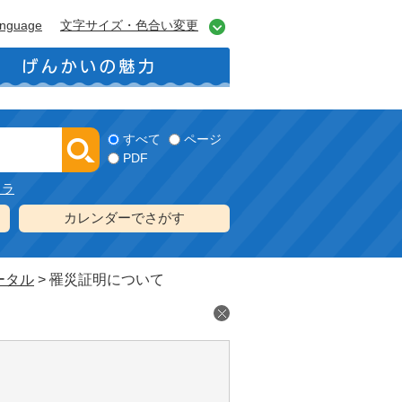
anguage
文字サイズ・色合い変更
すべて
ページ
PDF
メラ
カレンダーでさがす
ータル
>
罹災証明について