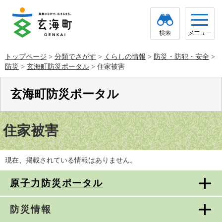
ペ
メ
ー
ニ
ジ
ュ
の
ー
先
を
頭
飛
トップページ
>
分類でさがす
>
くらしの情報
>
防災・防犯・安全
>
で
ば
防災
>
玄海町防災ポータル
>
住家被害
す。
し
て
本
玄海町防災ポータル
文
へ
本
文
住家被害
現在、掲載されている情報はありません。
原子力防災ポータル
防災情報