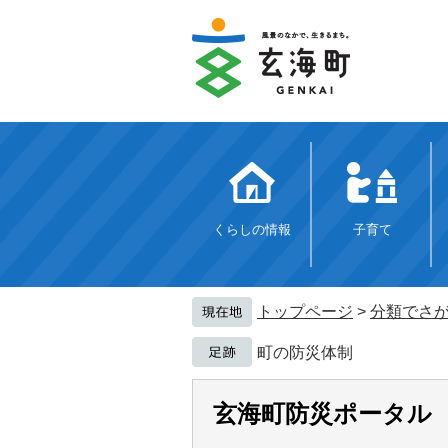
ペ
メ
ー
ニ
ジ
ュ
の
ー
先
を
頭
飛
で
ば
す。
し
て
本
文
くらしの情報
子育て
へ
トップページ
>
分類でさ
町の防災体制
玄海町防災ポータル