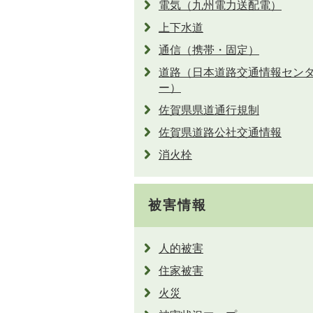
電気（九州電力送配電）
上下水道
通信（携帯・固定）
道路（日本道路交通情報セン
ー）
佐賀県県道通行規制
佐賀県道路公社交通情報
消火栓
被害情報
人的被害
住家被害
火災