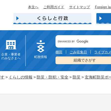
本文へ
ご利用ガイド
サイトマップ
Foreign l
Google
カ
ス
タ
棚田
ごみ収集日
ライブカ
企業・事業者
ム
町政情報
のみなさまへ
検
組織でさがす
索
がす
>
くらしの情報
>
防災・防犯・安全
>
防災
>
玄海町防災ポ