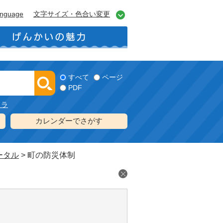
anguage
文字サイズ・色合い変更
すべて
ページ
PDF
メラ
カレンダーでさがす
ータル
>
町の防災体制