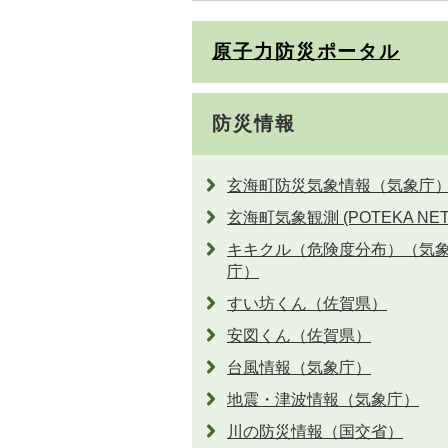
原子力防災ポータル
防災情報
玄海町防災気象情報（気象庁
玄海町気象観測 (POTEKA NET
キキクル（危険度分布）（気
庁）
すい坊くん（佐賀県）
安図くん（佐賀県）
台風情報（気象庁）
地震・津波情報（気象庁）
川の防災情報（国交省）