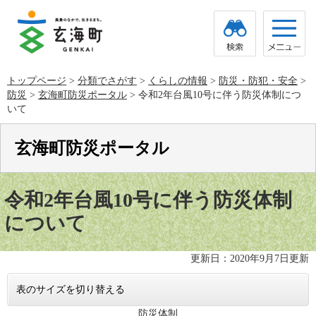
ペ
メ
ー
ニ
ジ
ュ
の
ー
先
を
頭
飛
トップページ
>
分類でさがす
>
くらしの情報
>
防災・防犯・安全
>
で
ば
防災
>
玄海町防災ポータル
>
令和2年台風10号に伴う防災体制につ
す。
し
て
いて
本
文
玄海町防災ポータル
へ
本
文
令和2年台風10号に伴う防災体制
について
更新日：2020年9月7日更新
表のサイズを切り替える
防災体制