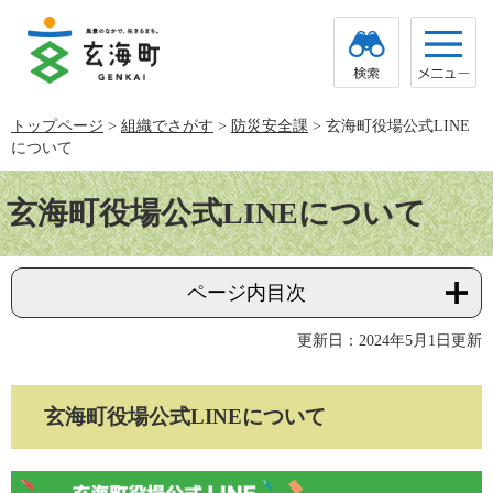
ペ
メ
ー
ニ
ジ
ュ
の
ー
先
を
頭
飛
トップページ
>
組織でさがす
>
防災安全課
>
玄海町役場公式LINE
で
ば
について
す。
し
て
本
本
文
玄海町役場公式LINEについて
文
へ
ページ内目次
更新日：2024年5月1日更新
玄海町役場公式LINEについて