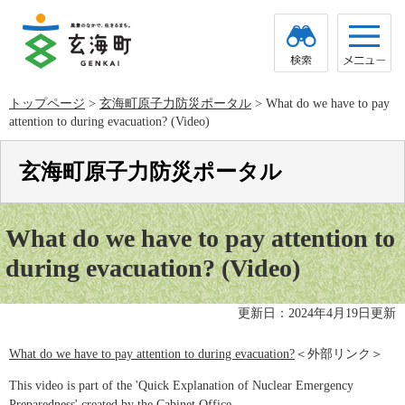
ペ
メ
ー
ニ
ジ
ュ
の
ー
先
を
頭
飛
トップページ
>
玄海町原子力防災ポータル
>
What do we have to pay
で
ば
attention to during evacuation? (Video)
す。
し
て
本
玄海町原子力防災ポータル
文
へ
本
文
What do we have to pay attention to
during evacuation? (Video)
更新日：2024年4月19日更新
What do we have to pay attention to during evacuation?​
＜外部リンク＞
This video is part of the 'Quick Explanation of Nuclear Emergency
Preparedness' created by the Cabinet Office.