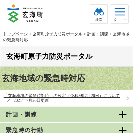
ペ
メ
ー
ニ
ジ
ュ
の
ー
先
を
頭
飛
トップページ
>
玄海町原子力防災ポータル
>
計画・訓練
>
玄海地域
で
ば
の緊急時対応
す。
し
て
本
玄海町原子力防災ポータル
文
へ
本
文
玄海地域の緊急時対応
「玄海地域の緊急時対応」の改定（令和3年7月20日）について
2021年7月20日更新
計画・訓練
緊急時の行動