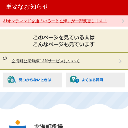
重要なお知らせ
AIオンデマンド交通「のるーと玄海」が一部変更します！
こ
の
ペ
ー
ジ
を
玄海町公衆無線LANサービスについて
見
て
い
る
人
は
こ
ん
な
ペ
ー
ジ
玄海町役場