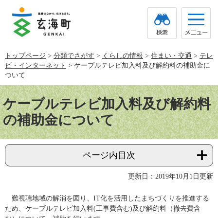
ペ
メ
ー
ニ
ジ
ュ
の
ー
先
を
頭
飛
トップページ
>
分類でさがす
>
くらしの情報
>
住まい・交通
>
テレ
で
ば
ビ・インターネット
>
ケーブルテレビ加入料及び解約料の補助金に
す。
し
て
ついて
本
本
文
文
ケーブルテレビ加入料及び解約料
へ
の補助金について
ページ内目次
更新日：2019年10月1日更新
難視聴地域の解消を図り、IT化を活用したまちづくりを推進する
ため、ケーブルテレビ加入料(工事費含む)及び解約料（撤去費含