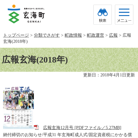
ペ
メ
ー
ニ
ジ
ュ
の
ー
先
を
頭
飛
トップページ
>
分類でさがす
>
町政情報
>
町政運営
>
広報
>
広報
で
ば
玄海(2018年)
す。
し
て
本
本
文
広報玄海(2018年)
文
へ
更新日：2018年4月1日更新
広報玄海12月号 [PDFファイル／5.27MB]
納付締切のお知らせ/平成31 年玄海町成人式/固定資産税にかかる償