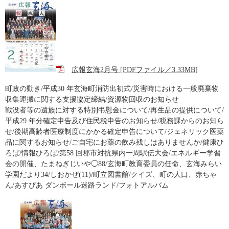
広報玄海2月号 [PDFファイル／3.33MB]
町政の動き/平成30 年玄海町消防出初式/災害時における一般廃棄物
収集運搬に関する支援協定締結/資源物回収のお知らせ
戦没者等の遺族に対する特別弔慰金について/再生品の提供について/
平成29 年分確定申告及び住民税申告のお知らせ/税務課からのお知ら
せ/後期高齢者医療制度にかかる確定申告について/ジェネリック医薬
品に関するお知らせ/ご自宅にお薬の飲み残しはありませんか/健康ひ
ろば/情報ひろば/第58 回郡市対抗県内一周駅伝大会/エネルギー学習
会の開催、たまねぎじいや◯88/玄海町教育委員の任命、玄海みらい
学園だより34/しおかぜ(11)/町立図書館/クイズ、町の人口、赤ちゃ
ん/あすぴあ ダンボール迷路ランド/フォトアルバム