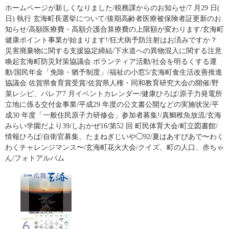
ホームページが新しくなりました/税務課からのお知らせ/7 月29 日(
日) 執行 玄海町長選挙について/後期高齢者医療被保険者証更新のお
知らせ/高額医療費・高額介護合算療費の上限額が変わります/玄海町
健康ポイント事業が始まります!/狂犬病予防注射はお済みですか？
災害廃棄物に関する支援協定締結/下水道への異物混入に関する注意
喚起玄海町防災対策協議会 ボランティア活動/社会を明るくする運
動/国民年金「免除・猶予制度」/福祉の小窓5/玄海町食生活改善推進
協議会 佐賀県食育賞受賞/佐賀県人権・同和教育研究大会の開催/野
菜レシピ、パレア7 月イベントカレンダー/健康ひろば/原子力発電所
立地に係る交付金事業/平成29 年度の公文書公開などの実施状況/平
成30 年度「一般住民原子力研修会」参加者募集!/真鯛稚魚放流/玄海
みらい学園だより39/しおかぜ16/第52 回 町民体育大会/町立図書館/
情報ひろば/自衛官募集、たまねぎじいや◯92/夏はあすぴあで〜わく
わくチャレンジマンス〜/玄海町花火大会/クイズ、町の人口、赤ちゃ
ん/フォトアルバム