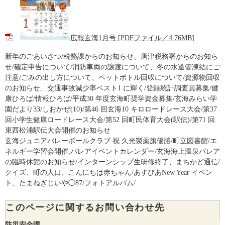
広報玄海1月号 [PDFファイル／4.76MB]
新年のごあいさつ/税務課からのお知らせ、唐津税務署からのお知ら
せ/確定申告について/消防車両の譲渡について、冬の水道管凍結にご
注意/ごみの出し方について、ペットボトル回収について/資源物回収
のお知らせ、交通事故減少率ベスト1 に輝く/登録統計調査員募集/健
康ひろば/情報ひろば/平成30 年度玄海町奨学資金募集/玄海みらい学
園だより33/しおかぜ(10)/第46 回玄海10 キロロードレース大会/第37
回小学生健康ロードレース大会/第52 回町民体育大会(駅伝)/第71 回
東西松浦駅伝大会開催のお知らせ
玄海ジュニアバレーボールクラブ 祝 久光製薬旗優勝/町立図書館/エ
ネルギー学習会開催,パレアイベントカレンダー/玄海海上温泉パレア
の臨時休館のお知らせ/インターンシップ生研修終了、まちかど通信/
クイズ、町の人口、こんにちは赤ちゃん/あすぴあNew Year イベン
ト、たまねぎじいや◯87/フォトアルバム/
このページに関するお問い合わせ先
防災安全課