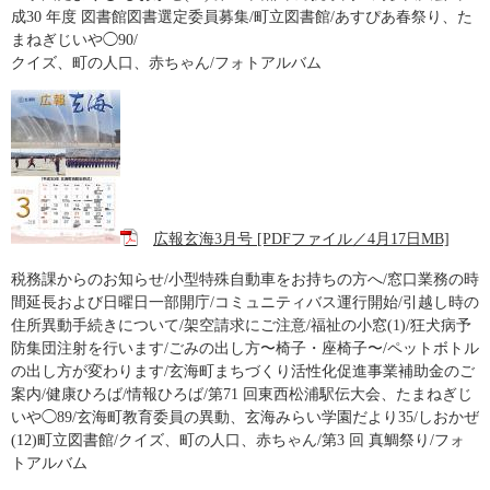
成30 年度 図書館図書選定委員募集/町立図書館/あすぴあ春祭り、た
まねぎじいや◯90/
クイズ、町の人口、赤ちゃん/フォトアルバム
広報玄海3月号 [PDFファイル／4月17日MB]
税務課からのお知らせ/小型特殊自動車をお持ちの方へ/窓口業務の時
間延長および日曜日一部開庁/コミュニティバス運行開始/引越し時の
住所異動手続きについて/架空請求にご注意/福祉の小窓(1)/狂犬病予
防集団注射を行います/ごみの出し方〜椅子・座椅子〜/ペットボトル
の出し方が変わります/玄海町まちづくり活性化促進事業補助金のご
案内/健康ひろば/情報ひろば/第71 回東西松浦駅伝大会、たまねぎじ
いや◯89/玄海町教育委員の異動、玄海みらい学園だより35/しおかぜ
(12)町立図書館/クイズ、町の人口、赤ちゃん/第3 回 真鯛祭り/フォ
トアルバム