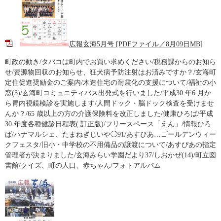
広報玄海5月号 [PDFファイル／8月09日MB]
町政の動き/タバコは町内でお買い求めください/税務課からのお知ら
せ/資源物回収のお知らせ、狂犬病予防注射はお済みですか？/玄海町
定住促進奨励金のご案内/木造住宅の耐震化の支援について/福祉の小
窓(3)/玄海町コミュニティバス出発式を行いました/平成30 年6 月か
ら胃内視鏡検診を実施します/人間ドック・脳ドック検査を受けませ
んか？/65 歳以上の方の介護保険料を改正しました/健康ひろば/平成
30 年度各種健診日程表( 訂正版)/フリースペース「えん」/情報ひろ
ば/ハナマルシェ、たまねぎじいや◯91/あすぴあ…ゴールデンウィー
クフェスタ/旧小・中学校の不用備品の譲渡について/あすぴあの指定
管理者が決まりました/玄海みらい学園だより37/しおかぜ(14)/町立図
書館/クイズ、町の人口、赤ちゃん/フォトアルバム