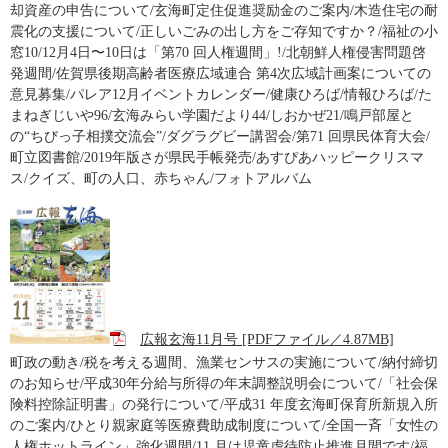
却資産の申告について/玄海町定住促進奨励金のご案内/木造住宅の耐
震化の支援について/正しいごみの出し方をご存知ですか？/福祉の小
窓10/12月4日〜10日は「第70 回人権週間」!/北朝鮮人権侵害問題啓
発週間/佐賀県後期高齢者医療広域連合 第4次広域計画案についての
意見募集/パレア12月イベントカレンダー/健康ひろば/情報ひろば/た
まねぎじいや96/玄海みらい学園だより44/しおかぜ21/鳴戸部屋と
の“ちびっ子相撲交流会”/ダグラグビー講習会/第71 回県民体育大会/
町立図書館/2019年版さが県民手帳発売/あすぴあハッピークリスマ
ス/クイズ、町の人口、赤ちゃん/フォトアルバム
広報玄海11月号 [PDFファイル／4.87MB]
町政の動き/税を考える週間、漁業センサスの実施について/納付締切
のお知らせ/平成30年分給与所得の年末調整説明会について/「社会保
険料控除証明書」の発行について/平成31 年度玄海町保育所新規入所
のご案内/ひとり親家庭等医療費助成制度について/全国一斉「女性の
人権ホットライン」強化週間/11 月は児童虐待防止推進月間です/福