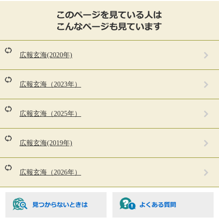
こ
の
ペ
ー
ジ
を
広報玄海(2020年)
見
て
い
広報玄海（2023年）
る
人
は
広報玄海（2025年）
こ
ん
な
広報玄海(2019年)
ペ
ー
ジ
広報玄海（2026年）
も
見
て
い
ま