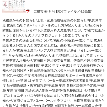
広報玄海4月号 [PDFファイル／4.69MB]
税務課からのお知らせ/土地・家屋価格等縦覧のお知らせ/平成30 年
度 玄海町当初予算/ペットボトルの出し方が変わりました/狂犬病予
防集団注射を行います/下水道使用料の減免申請について/都市鉱山か
らつくる! みんなのメダルプロジェクトに参加しています/
事業系ごみの適正な処理について/福祉の小窓(2)/平成30 年度 玄海町
戦没者追悼式/春の全国交通安全運動、高齢者水中運動教室に参加し
ませんか/玄海海上温泉パレアの指定管理者が決まりました/平成30
年4 月から問い合わせ先が変わります/佐賀県はじめまして赤ちゃん
応援事業のお知らせ/玄海町不妊治療支援事業、佐賀県不妊治療支援
事業/後期高齢者医療制度 平成30 年度・平成31 年度の保険料率のお
知ら/介護保険料・国民健康保険税のお知らせ/唐津保健福祉事務所行
事予定/平成30 年度各種健診日程表/認知症サポーター養成講座を開
催しました/第16 回 子育てサポーター養成講座受講者募集/平成30 年
度 母子関係健診・教室日程表/平成30 年度 各種相談業務予定表/平成
30 年度 玄海町 税金の納入期限一覧表/佐賀県税政課より/情報ひろ
ば/コミュニティバスが運行を始めました/昭和自動車株式会社よりお
知らせ/玄海ジュニアバレーボールクラブより、自衛官募集/玄海みら
い学園だより㊱/しおかぜ(13)/第58 回郡市対抗県内一周駅伝大会/平