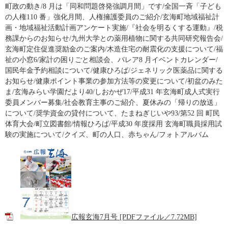
町政の動き/8 月は「同和問題啓発強調月間」です/全国一斉「子ども
の人権110 番」強化月間、人権擁護委員のご紹介/玄海町地域福祉計
画・地域福祉活動計画アンケート実施/『社会を明るくする運動』/税
務課からのお知らせ/九州大学との薬用植物に関する共同研究報告会/
玄海町定住促進奨励金のご案内/木造住宅の耐震化の支援について/福
祉の小窓6/家計の困りごと相談会、パレア8 月イベントカレンダー/
国民年金予約相談について/健康ひろば/ジェネリック医薬品に関する
お知らせ/健康ポイント事業の参加方法等の変更について/初盆のみた
ま/玄海みらい学園だより40/しおかぜ17/平成31 年玄海町成人式実行
委員メンバー募集/社会教育主事のご紹介、夏休みの「帰りの放送」
について/奨学資金の貸付について、たまねぎじいや93/第52 回 町民
体育大会/町立図書館/情報ひろば/平成30 年度採用 玄海町職員採用試
験の実施について/クイズ、町の人口、赤ちゃん/フォトアルバム
広報玄海7月号 [PDFファイル／7.72MB]