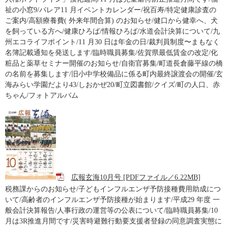
祉の小窓9/パレア11 月イベントカレンダー/祝百寿/特定健康診査の
ご案内/高額療養費( 外来年間合算) のお知らせ/健口から健幸へ、犬
を飼っている方へ/健康ひろば/情報ひろば/水道会計決算について/九
州エコライフポイント/11 月30 日は年金の日/裁判員制度〜まもなく
名簿記載通知を発送します/臨時職員募集/佐賀県最低賃金の改定/化
粧品と薬草セミナー開催のお知らせ/自衛官募集/町道長倉藤平線の橋
の名前を募集します/旧小中学校備品に係る町内最終譲渡会の開催/玄
海みらい学園だより43/しおかぜ20/町立図書館/クイズ/町の人口、赤
ちゃん/フォトアルバム
広報玄海10月号 [PDFファイル／6.22MB]
税務課からのお知らせ/子どもインフルエンザ予防接種費用助成につ
いて/高齢者のインフルエンザ予防接種が始まります/平成29 年度 一
般会計決算報告/人事行政の運営等の公表について/臨時職員募集/10
月は3R推進月間です/災害時避難行動要支援者登録の同意調査実態に