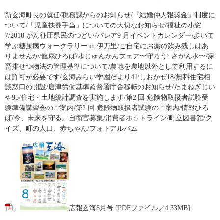
新玄海町長の就任/税務課からのお知らせ/『結婚仲人報奨金』制度に
ついて/「児童扶養手当」についての大切なお知らせ/福祉の小窓
7/2018 がん征圧県民のつどい/パレア9 月イベントカレンダー/歩いて
学ぶ糖尿病ウォークラリー in 伊万里/ご自宅にお薬の飲み残しはあ
りませんか/健康ひろば/水じゅんかんフェア〜守ろう! さがん水〜/家
畜排せつ物法の管理基準について/農地を農地以外として利用するに
は許可が必要です/玄海みらい学園だより41/しおかぜ18/無料住宅相
談窓口の開設/唐津労働基準監督署庁舎移転のお知らせ/たまねぎじい
や95/住宅・土地統計調査を実施します/第2 回 危険物取扱者試験受
験準備講習会のご案内/第2 回 危険物取扱者試験のご案内/情報ひろ
ば/今、未来を守る。自衛官募集/消費者ホットライン/町立図書館/ク
イズ、町の人口、赤ちゃん/フォトアルバム
広報玄海8月号 [PDFファイル／4.33MB]