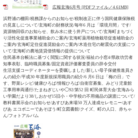
広報玄海6月号 [PDFファイル／4.61MB]
浜野浦の棚田/税務課からのお知らせ/税制改正に伴う国民健康保険税
の見直しについて/玄海町の財務状況/毎年6 月は「環境月間」です/
資源物回収のお知らせ、飲み水に使う井戸について/玄海町まちづく
り活性化促進事業補助金のご案内/玄海町薬用植物栽培促進補助金の
ご案内/玄海町定住促進奨励金のご案内/木造住宅の耐震化の支援につ
いて/玄海町の農地賃貸借情報の提供について
住民基本台帳法に基づく閲覧に関する状況/福祉の小窓4/県政功労者
知事表彰、臨時職員募集/固定資産評価審査委員の辞令交付
生活支援コーディネーターを委嘱しました/新しい母子保健推進員さ
んの紹介/平成30 年度新規採用職員の紹介/6 月6 日は「梅の日」で
す、野菜レシピ/健康ひろば/情報ひろば/自衛官募集、みどり児童館
工事用車両通行/たまねぎじいや◯92/第52 回 町民体育大会/玄海みら
い学園だより38/しおかぜ15旧小・中学校の不用備品の譲渡について/
教科書展示会のお知らせ/あすぴあ来場50 万人達成セレモニー/あす
ぴあ エコポニーであそぼう/町立図書館/クイズ、町の人口、赤ちゃ
ん/フォトアルバム