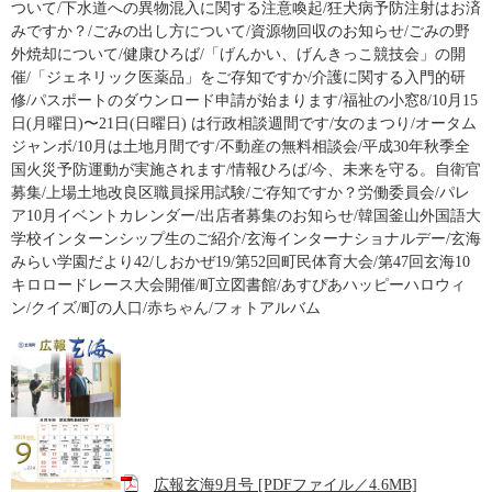
ついて/下水道への異物混入に関する注意喚起/狂犬病予防注射はお済
みですか？/ごみの出し方について/資源物回収のお知らせ/ごみの野
外焼却について/健康ひろば/「げんかい、げんきっこ競技会」の開
催/「ジェネリック医薬品」をご存知ですか/介護に関する入門的研
修/パスポートのダウンロード申請が始まります/福祉の小窓8/10月15
日(月曜日)〜21日(日曜日) は行政相談週間です/女のまつり/オータム
ジャンボ/10月は土地月間です/不動産の無料相談会/平成30年秋季全
国火災予防運動が実施されます/情報ひろば/今、未来を守る。自衛官
募集/上場土地改良区職員採用試験/ご存知ですか？労働委員会/パレ
ア10月イベントカレンダー/出店者募集のお知らせ/韓国釜山外国語大
学校インターンシップ生のご紹介/玄海インターナショナルデー/玄海
みらい学園だより42/しおかぜ19/第52回町民体育大会/第47回玄海10
キロロードレース大会開催/町立図書館/あすぴあハッピーハロウィ
ン/クイズ/町の人口/赤ちゃん/フォトアルバム
広報玄海9月号 [PDFファイル／4.6MB]