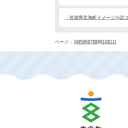
「佐賀県玄海町イメージ小説
ページ：
[
4
][
5
][
6
][
7
][
8
]9[
10
][
11
]