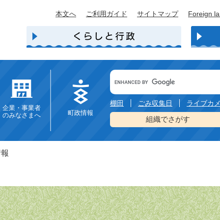
本文へ
ご利用ガイド
サイトマップ
Foreign l
Google
カ
ス
タ
棚田
ごみ収集日
ライブカ
企業・事業者
ム
町政情報
のみなさまへ
検
組織でさがす
索
情報