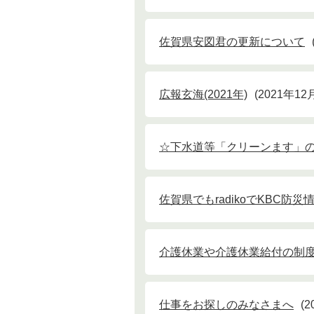
佐賀県安図君の更新について
広報玄海(2021年)
2021年1
☆下水道等「クリーンます」
佐賀県でもradikoでKBC防災
介護休業や介護休業給付の制
仕事をお探しのみなさまへ
2