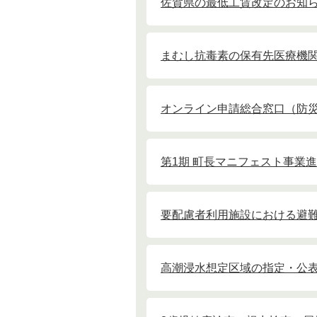
佐賀県の最低工賃改定のお知
まむし抗毒素の保有先医療機
オンライン申請総合窓口（防
第1期 町長マニフェスト事業
要配慮者利用施設における避
高潮浸水想定区域の指定・公