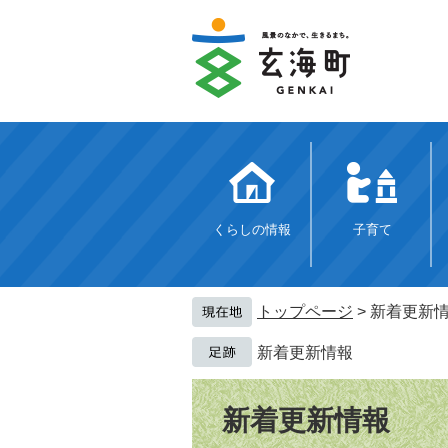
ペ
メ
ー
ニ
ジ
ュ
の
ー
先
を
頭
飛
で
ば
す。
し
て
本
文
くらしの情報
子育て
へ
トップページ
>
新着更新
新着更新情報
本
文
新着更新情報