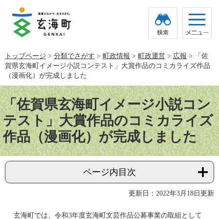
ペ
メ
ー
ニ
ジ
ュ
の
ー
先
を
頭
飛
トップページ
>
分類でさがす
>
町政情報
>
町政運営
>
広報
>
「佐
で
ば
賀県玄海町イメージ小説コンテスト」大賞作品のコミカライズ作品
す。
し
て
（漫画化）が完成しました
本
本
文
文
「佐賀県玄海町イメージ小説コン
へ
テスト」大賞作品のコミカライズ
作品（漫画化）が完成しました
ページ内目次
更新日：2022年3月18日更新
玄海町では、令和3年度玄海町文芸作品公募事業の取組として