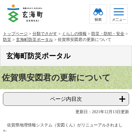
ペ
メ
ー
ニ
ジ
ュ
の
ー
先
を
頭
飛
トップページ
>
分類でさがす
>
くらしの情報
>
防災・防犯・安全
>
で
ば
防災
>
玄海町防災ポータル
>
佐賀県安図君の更新について
す。
し
て
本
玄海町防災ポータル
文
へ
本
文
佐賀県安図君の更新について
ページ内目次
更新日：2021年12月13日更新
佐賀県地理情報システム（安図くん）がリニューアルされまし
た。