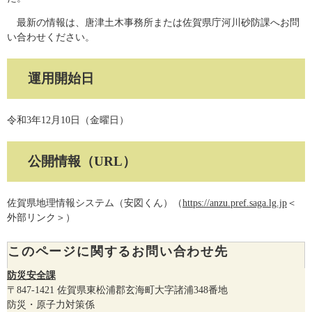
最新の情報は、唐津土木事務所または佐賀県庁河川砂防課へお問
い合わせください。
運用開始日
令和3年12月10日（金曜日）
公開情報（URL）
佐賀県地理情報システム（安図くん）（
https://anzu.pref.saga.lg.jp
＜
外部リンク＞
）
このページに関するお問い合わせ先
防災安全課
〒847-1421
佐賀県東松浦郡玄海町大字諸浦348番地
防災・原子力対策係