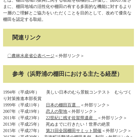
とは、棚田地域の振興に関する取組を積極的に評価し、国民の皆さ
まに、棚田地域の活性化や棚田の有する多面的な機能に対するより
一層のご理解とご協力をいただくことを目的として、改めて優良な
棚田を認定する取組。
関連リンク
〇農林水産省公表ページ
＜外部リンク＞
参考（浜野浦の棚田における主たる経歴）
1994年（平成6年） 美しい日本のむら景観コンテスト むらづく
り対策推進本部長賞
1999年（平成11年）
日本の棚田百選
＜外部リンク＞
2007年（平成19年）
恋人の聖地
＜外部リンク＞
2011年（平成23年）
22世紀に残す佐賀県遺産
＜外部リンク＞
2013年（平成25年） 死ぬまでに行きたい！世界の絶景
2015年（平成27年）
第21回全国棚田サミット開催
＜外部リンク＞