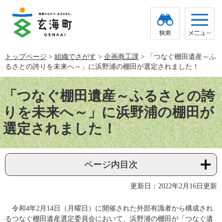
ペ
メ
ー
ニ
ジ
ュ
の
ー
先
を
頭
飛
トップページ
>
組織でさがす
>
企画商工課
>
「つなぐ棚田遺産～ふ
で
ば
るさとの誇りを未来へ～」に浜野浦の棚田が選定されました！
す。
し
て
本
本
文
「つなぐ棚田遺産～ふるさとの誇
文
へ
りを未来へ～」に浜野浦の棚田が
選定されました！
ページ内目次
更新日：2022年2月16日更新
令和4年2月14日（月曜日）に開催された外部有識者から構成され
るつなぐ棚田遺産選定委員会において、浜野浦の棚田が「つなぐ遺