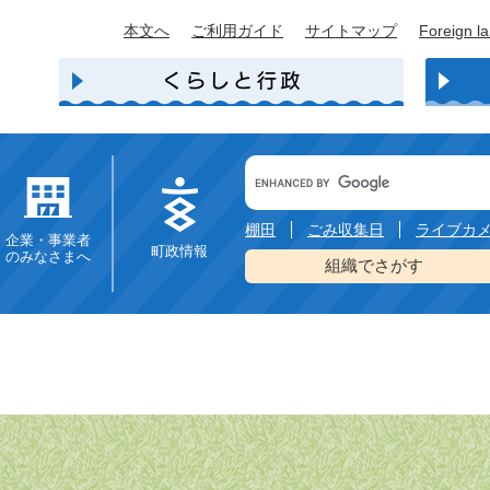
本文へ
ご利用ガイド
サイトマップ
Foreign l
Google
カ
ス
タ
棚田
ごみ収集日
ライブカ
企業・事業者
ム
町政情報
のみなさまへ
検
組織でさがす
索