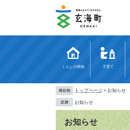
ペ
メ
ー
ニ
ジ
ュ
の
ー
先
を
頭
飛
で
ば
す。
し
て
本
文
くらしの情報
子育て
へ
トップページ
>
お知らせ
お知らせ
本
文
お知らせ