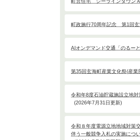
町営住宅 シーラインタウン
町政施行70周年記念 第1回
AIオンデマンド交通「のるー
第35回玄海町産業文化祭(産
令和年8度石油貯蔵施設立地
2026年7月31日更新
令和８年度電源立地地域対策
伴う一般競争入札の実施につ