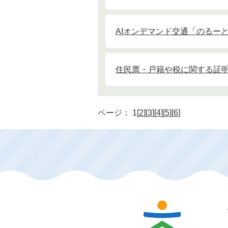
AIオンデマンド交通「のるー
住民票・戸籍や税に関する証
ページ：
1[
2
][
3
][
4
][
5
][
6
]