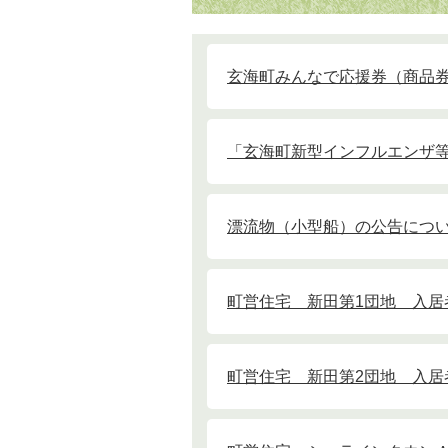
玄海町みんなで応援券（商品
「玄海町新型インフルエンザ
漂流物（小型船）の公告につ
町営住宅 新田第1団地 入居
町営住宅 新田第2団地 入居