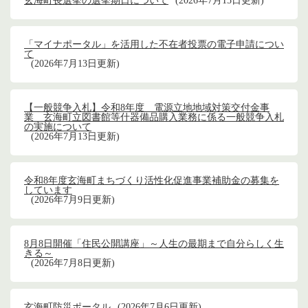
玄海町長選挙の選挙期日について
2026年7月15日更新
「マイナポータル」を活用した不在者投票の電子申請につい
て
2026年7月13日更新
【一般競争入札】令和8年度 電源立地地域対策交付金事
業 玄海町立図書館等什器備品購入業務に係る一般競争入札
の実施について
2026年7月13日更新
令和8年度玄海町まちづくり活性化促進事業補助金の募集を
しています
2026年7月9日更新
8月8日開催「住民公開講座」～人生の最期まで自分らしく生
きる～
2026年7月8日更新
玄海町防災ポータル
2026年7月6日更新