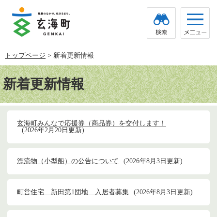
ペ
メ
ー
ニ
ジ
ュ
の
ー
先
を
頭
飛
トップページ
>
新着更新情報
で
ば
す。
し
本
て
文
新着更新情報
本
文
へ
玄海町みんなで応援券（商品券）を交付します！
2026年2月20日更新
漂流物（小型船）の公告について
2026年8月3日更新
町営住宅 新田第1団地 入居者募集
2026年8月3日更新