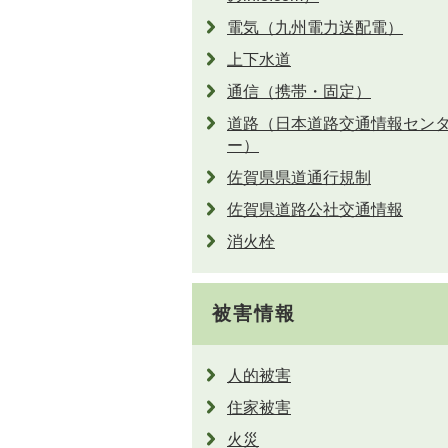
電気（九州電力送配電）
上下水道
通信（携帯・固定）
道路（日本道路交通情報セン
ー）
佐賀県県道通行規制
佐賀県道路公社交通情報
消火栓
被害情報
人的被害
住家被害
火災