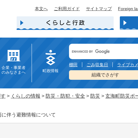
本文へ
ご利用ガイド
サイトマップ
Foreign l
Google
カ
ス
タ
棚田
ごみ収集日
ライブカ
企業・事業者
ム
町政情報
のみなさまへ
検
組織でさがす
索
がす
>
くらしの情報
>
防災・防犯・安全
>
防災
>
玄海町防災ポ
大雨に伴う避難情報について