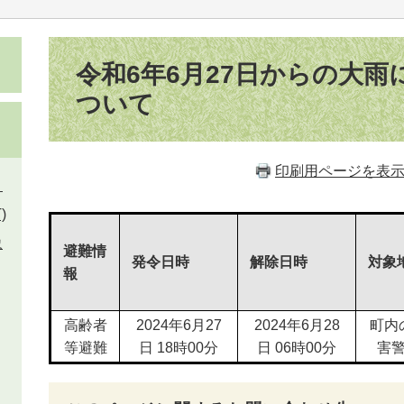
本
文
令和6年6月27日からの大
ついて
印刷用ページを表
）
)
象
避難情
発令日時
解除日時
対象
報
高齢者
2024年6月27
2024年6月28
町内
等避難
日 18時00分
日 06時00分
害