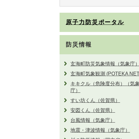
原子力防災ポータル
防災情報
玄海町防災気象情報（気象庁
玄海町気象観測 (POTEKA NET
キキクル（危険度分布）（気
庁）
すい坊くん（佐賀県）
安図くん（佐賀県）
台風情報（気象庁）
地震・津波情報（気象庁）