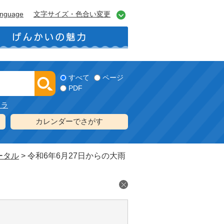
anguage
文字サイズ・色合い変更
すべて
ページ
PDF
メラ
カレンダーでさがす
ータル
>
令和6年6月27日からの大雨