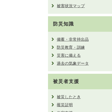
被害状況マップ
防災知識
備蓄・非常持出品
防災教育・訓練
災害に備える
過去の気象データ
被災者支援
被災したとき
罹災証明