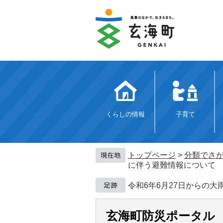
ペ
メ
ー
ニ
ジ
ュ
の
ー
先
を
頭
飛
で
ば
す。
し
て
本
文
くらしの情報
子育て
へ
トップページ
>
分類でさ
に伴う避難情報について
令和6年6月27日からの
玄海町防災ポータル