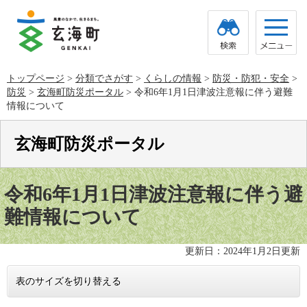
ペ
メ
ー
ニ
ジ
ュ
の
ー
先
を
頭
飛
トップページ
>
分類でさがす
>
くらしの情報
>
防災・防犯・安全
>
で
ば
防災
>
玄海町防災ポータル
>
令和6年1月1日津波注意報に伴う避難
す。
し
て
情報について
本
文
玄海町防災ポータル
へ
本
文
令和6年1月1日津波注意報に伴う避
難情報について
更新日：2024年1月2日更新
表のサイズを切り替える