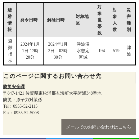
対
避
対
災
象
難
対象地
象
害
発令日時
解除日時
世
情
区
人
種
帯
報
数
別
数
避
2024年1月
2024年1月
津波浸
難
津
1日 17時
2日 02時
水想定
194
519
指
波
20分
30分
区域
示
このページに関するお問い合わせ先
防災安全課
〒847-1421
佐賀県東松浦郡玄海町大字諸浦348番地
防災・原子力対策係
Tel：0955-52-2115
Fax：0955-52-5008
メールでのお問い合わせはこちら