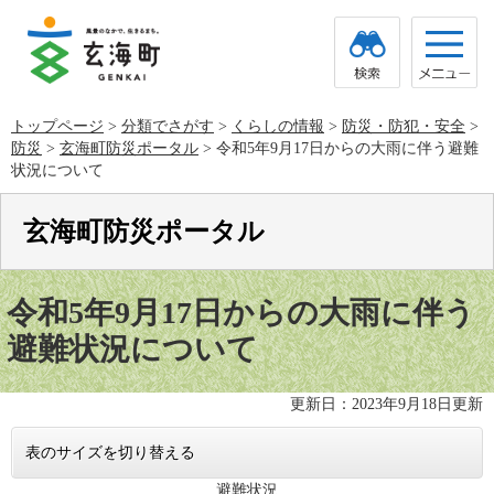
ペ
メ
ー
ニ
ジ
ュ
の
ー
先
を
頭
飛
トップページ
>
分類でさがす
>
くらしの情報
>
防災・防犯・安全
>
で
ば
防災
>
玄海町防災ポータル
>
令和5年9月17日からの大雨に伴う避難
す。
し
て
状況について
本
文
玄海町防災ポータル
へ
本
文
令和5年9月17日からの大雨に伴う
避難状況について
更新日：2023年9月18日更新
表のサイズを切り替える
避難状況