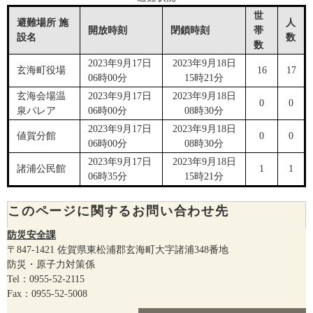
世
避難場所 施
人
開放時刻
閉鎖時刻
帯
設名
数
数
2023年9月17日
2023年9月18日
玄海町役場
16
17
06時00分
15時21分
玄海会場温
2023年9月17日
2023年9月18日
0
0
泉パレア
06時00分
08時30分
2023年9月17日
2023年9月18日
値賀分館
0
0
06時00分
08時30分
2023年9月17日
2023年9月18日
諸浦公民館
1
1
06時35分
15時21分
このページに関するお問い合わせ先
防災安全課
〒847-1421
佐賀県東松浦郡玄海町大字諸浦348番地
防災・原子力対策係
Tel：0955-52-2115
Fax：0955-52-5008