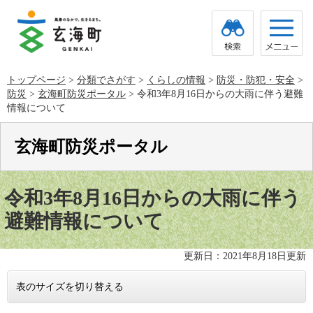
ペ
メ
ー
ニ
ジ
ュ
の
ー
先
を
頭
飛
トップページ
>
分類でさがす
>
くらしの情報
>
防災・防犯・安全
>
で
ば
防災
>
玄海町防災ポータル
>
令和3年8月16日からの大雨に伴う避難
す。
し
て
情報について
本
文
玄海町防災ポータル
へ
本
文
令和3年8月16日からの大雨に伴う
避難情報について
更新日：2021年8月18日更新
表のサイズを切り替える