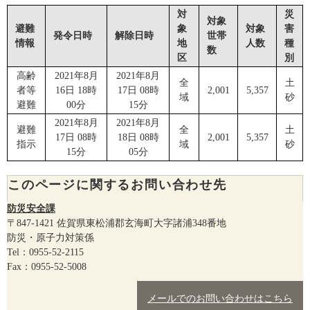
対
災
対象
避難
象
対象
害
発令日時
解除日時
世帯
情報
地
人数
種
数
区
別
高齢
2021年8月
2021年8月
全
土
者等
16日 18時
17日 08時
2,001
5,357
域
砂
避難
00分
15分
2021年8月
2021年8月
避難
全
土
17日 08時
18日 08時
2,001
5,357
指示
域
砂
15分
05分
このページに関するお問い合わせ先
防災安全課
〒847-1421
佐賀県東松浦郡玄海町大字諸浦348番地
防災・原子力対策係
Tel：0955-52-2115
Fax：0955-52-5008
メールでのお問い合わせはこちら