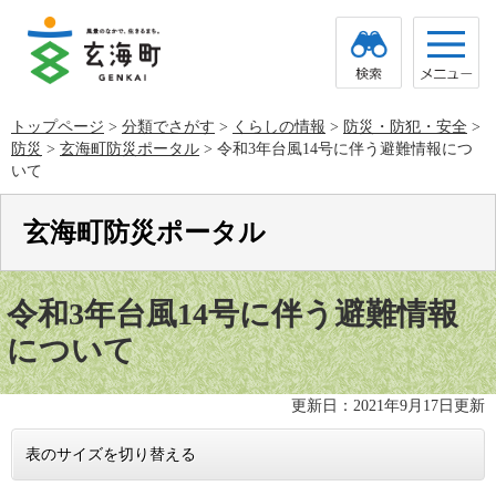
ペ
メ
ー
ニ
ジ
ュ
の
ー
先
を
頭
飛
トップページ
>
分類でさがす
>
くらしの情報
>
防災・防犯・安全
>
で
ば
防災
>
玄海町防災ポータル
>
令和3年台風14号に伴う避難情報につ
す。
し
て
いて
本
文
玄海町防災ポータル
へ
本
文
令和3年台風14号に伴う避難情報
について
更新日：2021年9月17日更新
表のサイズを切り替える