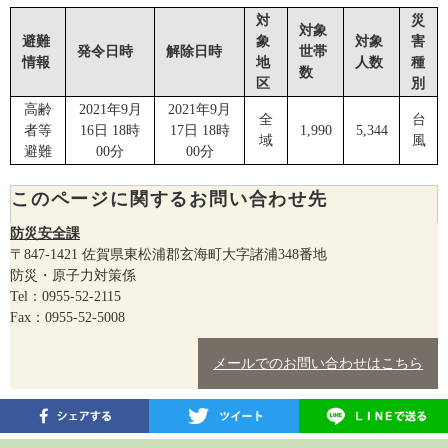
対
災
対象
避難
象
対象
害
発令日時
解除日時
世帯
情報
地
人数
種
数
区
別
高齢
2021年9月
2021年9月
全
台
者等
16日 18時
17日 18時
1,990
5,344
域
風
避難
00分
00分
このページに関するお問い合わせ先
防災安全課
〒847-1421
佐賀県東松浦郡玄海町大字諸浦348番地
防災・原子力対策係
Tel：0955-52-2115
Fax：0955-52-5008
メールでのお問い合わせはこちら