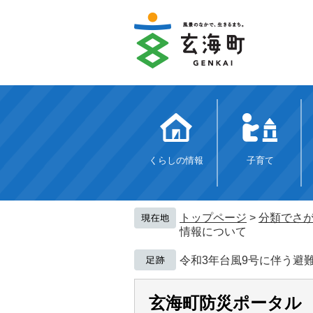
ペ
メ
ー
ニ
ジ
ュ
の
ー
先
を
頭
飛
で
ば
す。
し
て
本
文
くらしの情報
子育て
へ
トップページ
>
分類でさ
情報について
令和3年台風9号に伴う避
玄海町防災ポータル