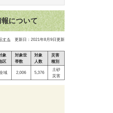
情報について
示する
更新日：2021年8月9日更新
対象
対象世
対象
災害
地区
帯数
人数
種別
土砂
全域
2,006
5,376
災害