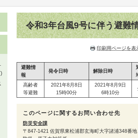
本
文
令和3年台風9号に伴う避難
印刷用ページを表
）
避難情
発令日時
解除日時
)
報
象
高齢者
2021年8月8日
2021年8月9日
等避難
15時00分
6時10分
このページに関するお問い合わせ先
防災安全課
〒847-1421
佐賀県東松浦郡玄海町大字諸浦348番地