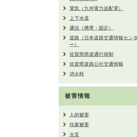
電気（九州電力送配電）
上下水道
通信（携帯・固定）
道路（日本道路交通情報セン
ー）
佐賀県県道通行規制
佐賀県道路公社交通情報
消火栓
被害情報
人的被害
住家被害
火災