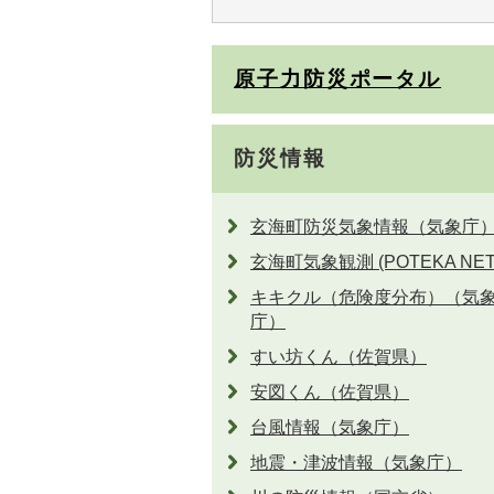
原子力防災ポータル
防災情報
玄海町防災気象情報（気象庁
玄海町気象観測 (POTEKA NET
キキクル（危険度分布）（気
庁）
すい坊くん（佐賀県）
安図くん（佐賀県）
台風情報（気象庁）
地震・津波情報（気象庁）