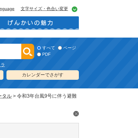
anguage
文字サイズ・色合い変更
すべて
ページ
PDF
メラ
カレンダーでさがす
ータル
>
令和3年台風9号に伴う避難