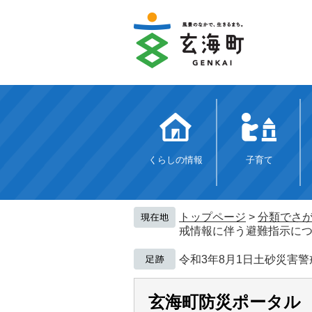
ペ
メ
ー
ニ
ジ
ュ
の
ー
先
を
頭
飛
で
ば
す。
し
て
本
文
くらしの情報
子育て
へ
トップページ
>
分類でさ
戒情報に伴う避難指示に
令和3年8月1日土砂災害
玄海町防災ポータル