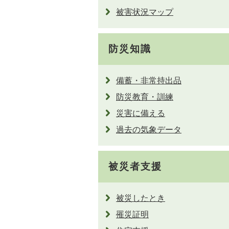
被害状況マップ
防災知識
備蓄・非常持出品
防災教育・訓練
災害に備える
過去の気象データ
被災者支援
被災したとき
罹災証明