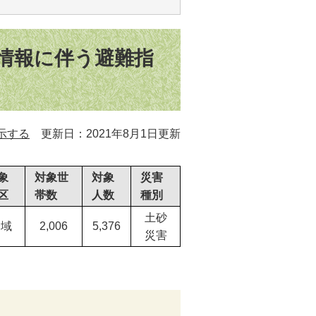
戒情報に伴う避難指
示する
更新日：2021年8月1日更新
象
対象世
対象
災害
区
帯数
人数
種別
土砂
全域
2,006
5,376
災害