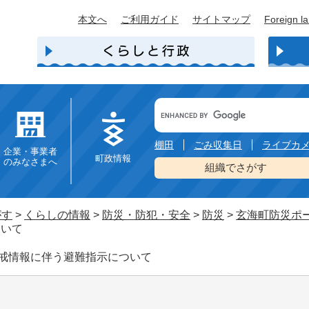
本文へ
ご利用ガイド
サイトマップ
Foreign l
Google
カ
ス
タ
棚田
ごみ収集日
ライブカ
企業・事業者
ム
町政情報
のみなさまへ
検
組織でさがす
索
がす
>
くらしの情報
>
防災・防犯・安全
>
防災
>
玄海町防災ポ
ついて
警戒情報に伴う避難指示について