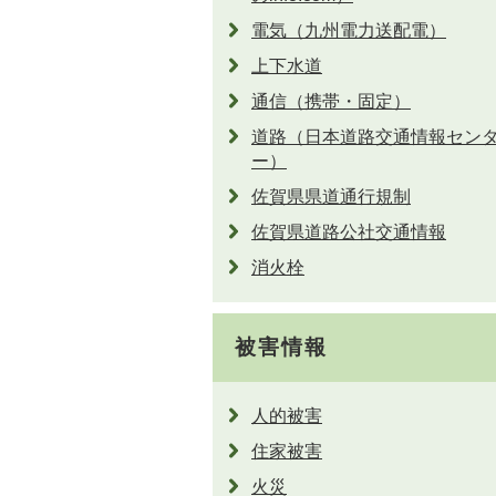
電気（九州電力送配電）
上下水道
通信（携帯・固定）
道路（日本道路交通情報セン
ー）
佐賀県県道通行規制
佐賀県道路公社交通情報
消火栓
被害情報
人的被害
住家被害
火災