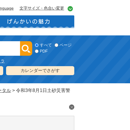
anguage
文字サイズ・色合い変更
すべて
ページ
PDF
メラ
カレンダーでさがす
ータル
>
令和3年8月1日土砂災害警