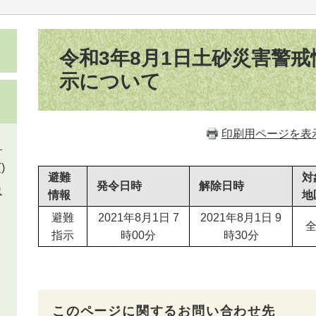
本
文
令和3年8月1日土砂災害警
示について
印刷用ページを表
）
)
避難
対
発令日時
解除日時
象
情報
地
避難
2021年8月1日 7
2021年8月1日 9
指示
時00分
時30分
このページに関するお問い合わせ先