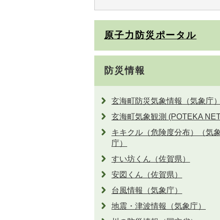
原子力防災ポータル
防災情報
玄海町防災気象情報（気象庁
玄海町気象観測 (POTEKA NET
キキクル（危険度分布）（気
庁）
すい坊くん（佐賀県）
安図くん（佐賀県）
台風情報（気象庁）
地震・津波情報（気象庁）