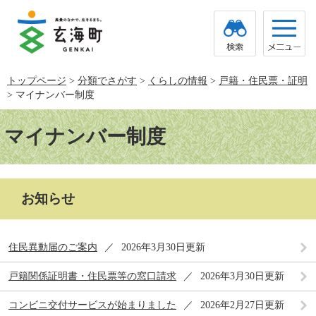
ペ
メ
ー
ニ
ジ
ュ
の
ー
先
を
頭
飛
トップページ
>
分類でさがす
>
くらしの情報
>
戸籍・住民票・証明
で
ば
>
マイナンバー制度
す。
し
て
本
本
文
マイナンバー制度
文
へ
お知らせ
住民異動届のご案内
2026年3月30日更新
戸籍関係証明書・住民票等の窓口請求
2026年3月30日更新
コンビニ交付サービスが始まりました
2026年2月27日更新