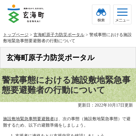
ペ
メ
ー
ニ
ジ
ュ
の
ー
先
を
頭
飛
トップページ
>
玄海町原子力防災ポータル
>
警戒事態における施設
で
ば
敷地緊急事態要避難者の行動について
す。
し
て
本
玄海町原子力防災ポータル
文
へ
本
文
警戒事態における施設敷地緊急事
態要避難者の行動について
更新日：2022年10月17日更新
施設敷地緊急事態要避難者
は、次の事態（施設敷地緊急事態）で避
難するため、以下の避難準備をしましょう。
支援者に連絡をとり支援内容を確認しましょう。