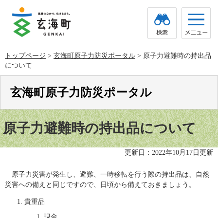
ペ
メ
ー
ニ
ジ
ュ
の
ー
先
を
頭
飛
トップページ
>
玄海町原子力防災ポータル
>
原子力避難時の持出品
で
ば
について
す。
し
て
本
玄海町原子力防災ポータル
文
へ
本
文
原子力避難時の持出品について
更新日：2022年10月17日更新
原子力災害が発生し、避難、一時移転を行う際の持出品は、自然
災害への備えと同じですので、日頃から備えておきましょう。
貴重品
現金