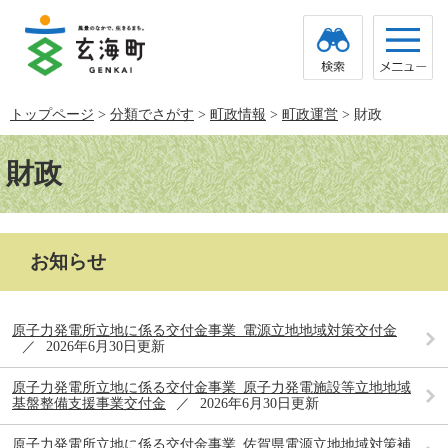
ペ
メ
ー
ニ
ジ
ュ
の
ー
先
を
頭
飛
トップページ
>
分類でさがす
>
町政情報
>
町政運営
>
財政
で
ば
す。
し
本
て
文
財政
本
文
へ
お知らせ
原子力発電所立地に係る交付金事業_電源立地地域対策交付金
2026年6月30日更新
原子力発電所立地に係る交付金事業_原子力発電施設等立地地域
基盤整備支援事業交付金
2026年6月30日更新
原子力発電所立地に係る交付金事業_佐賀県電源立地地域対策補