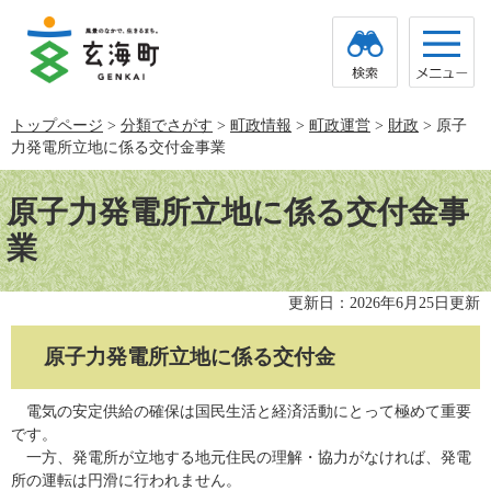
ペ
メ
ー
ニ
ジ
ュ
の
ー
先
を
頭
飛
トップページ
>
分類でさがす
>
町政情報
>
町政運営
>
財政
>
原子
で
ば
力発電所立地に係る交付金事業
す。
し
て
本
本
文
原子力発電所立地に係る交付金事
文
へ
業
更新日：2026年6月25日更新
原子力発電所立地に係る交付金
電気の安定供給の確保は国民生活と経済活動にとって極めて重要
です。
一方、発電所が立地する地元住民の理解・協力がなければ、発電
所の運転は円滑に行われません。