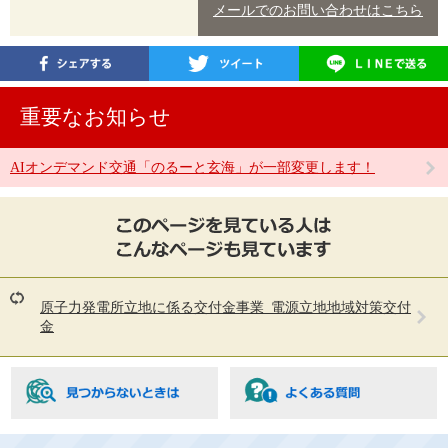
メールでのお問い合わせはこちら
重要なお知らせ
AIオンデマンド交通「のるーと玄海」が一部変更します！
こ
の
ペ
ー
ジ
を
原子力発電所立地に係る交付金事業_電源立地地域対策交付
見
金
て
い
る
人
は
こ