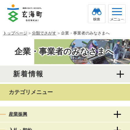
ペ
メ
ー
ニ
ジ
ュ
の
ー
先
を
頭
飛
トップページ
>
分類でさがす
>
企業・事業者のみなさまへ
で
ば
す。
し
本
て
文
企業・事業者のみなさまへ
本
文
へ
新着情報
カテゴリメニュー
産業振興