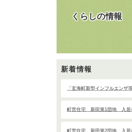
くらしの情報
新着情報
「玄海町新型インフルエンザ
町営住宅 新田第1団地 入居
町営住宅 新田第2団地 入居