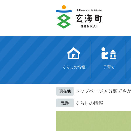
ペ
メ
ー
ニ
ジ
ュ
の
ー
先
を
頭
飛
で
ば
す。
し
て
本
文
くらしの情報
子育て
へ
トップページ
>
分類でさ
くらしの情報
本
文