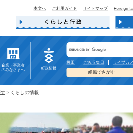
本文へ
ご利用ガイド
サイトマップ
Foreign l
Google
カ
ス
タ
棚田
ごみ収集日
ライブカ
企業・事業者
ム
町政情報
のみなさまへ
検
組織でさがす
索
がす
>
くらしの情報