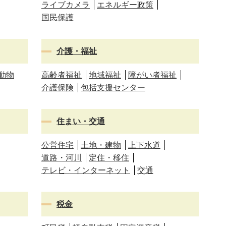
ライブカメラ
エネルギー政策
国民保護
介護・福祉
動物
高齢者福祉
地域福祉
障がい者福祉
介護保険
包括支援センター
住まい・交通
公営住宅
土地・建物
上下水道
道路・河川
定住・移住
テレビ・インターネット
交通
税金