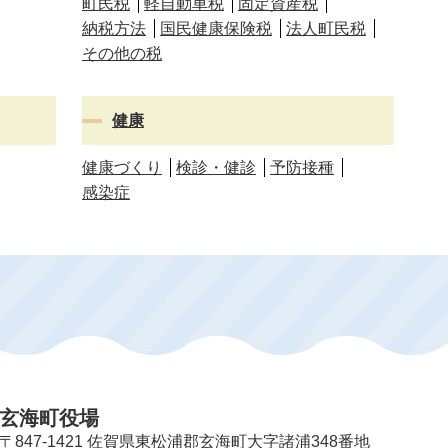
町民税
軽自動車税
固定資産税
納税方法
国民健康保険税
法人町民税
その他の税
健康
健康づくり
検診・健診
予防接種
感染症
玄海町役場
〒847-1421 佐賀県東松浦郡玄海町大字諸浦348番地