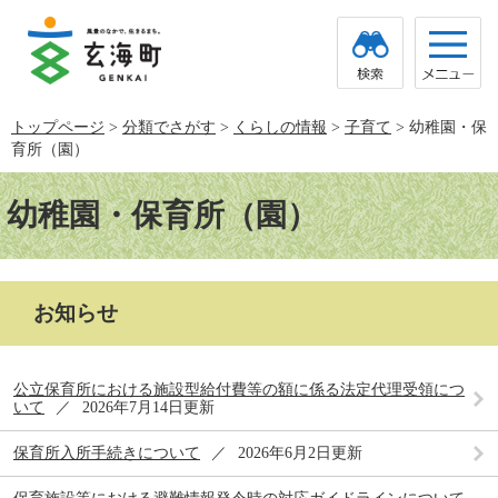
ペ
メ
ー
ニ
ジ
ュ
の
ー
先
を
頭
飛
トップページ
>
分類でさがす
>
くらしの情報
>
子育て
>
幼稚園・保
で
ば
育所（園）
す。
し
て
本
本
文
幼稚園・保育所（園）
文
へ
お知らせ
公立保育所における施設型給付費等の額に係る法定代理受領につ
いて
2026年7月14日更新
保育所入所手続きについて
2026年6月2日更新