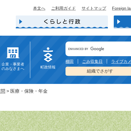
本文へ
ご利用ガイド
サイトマップ
Foreign l
Google
カ
ス
タ
棚田
ごみ収集日
ライブカ
企業・事業者
ム
町政情報
のみなさまへ
検
組織でさがす
索
質問
>
医療・保険・年金