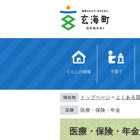
ペ
メ
ー
ニ
ジ
ュ
の
ー
先
を
頭
飛
で
ば
す。
し
て
本
文
くらしの情報
子育て
へ
トップページ
>
よくある
医療・保険・年金
本
文
医療・保険・年金