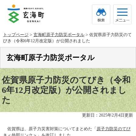
ペ
メ
ー
ニ
ジ
ュ
の
ー
先
を
頭
飛
トップページ
>
玄海町原子力防災ポータル
>
佐賀県原子力防災のて
で
ば
びき（令和6年12月改定版）が公開されました
す。
し
て
本
玄海町原子力防災ポータル
文
へ
本
文
佐賀県原子力防災のてびき（令和
6年12月改定版）が公開されまし
た
更新日：2025年2月4日更新
佐賀県は、原子力災害対策についてまとめた「
原子力防災のてび
き
＜外部リンク＞
」を改訂しました。