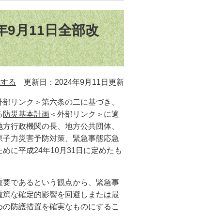
9月11日全部改
示する
更新日：2024年9月11日更新
外部リンク＞
第六条の二に基づき、
る
防災基本計画
＜外部リンク＞
に適
地方行政機関の長、地方公共団体、
原子力災害予防対策、緊急事態応急
に平成24年10月31日に定めたも
要であるという観点から、緊急事
重篤な確定的影響を回避しまたは最
めの防護措置を確実なものにするこ