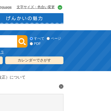
anguage
文字サイズ・色合い変更
すべて
ページ
PDF
メラ
カレンダーでさがす
改正）について