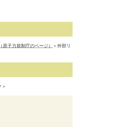
）（原子力規制庁のページ）
＜外部リ
ク＞