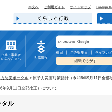
本文へ
ご利用ガイド
サイトマップ
Foreign l
Google
カ
ス
タ
棚田
ごみ収集日
ライブカ
企業・事業者
ム
町政情報
のみなさまへ
検
組織でさがす
索
子力防災ポータル
>
原子力災害対策指針（令和6年9月11日全部
6年9月11日全部改正）について
ータル