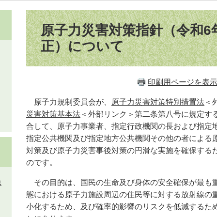
本
文
原子力災害対策指針（令和6年
正）について
印刷用ページを表
原子力規制委員会が、
原子力災害対策特別措置法
＜
災害対策基本法
＜外部リンク＞
第二条第八号に規定す
合して、原子力事業者、指定行政機関の長および指定
指定公共機関及び指定地方公共機関その他の者による
対策及び原子力災害事後対策の円滑な実施を確保するため
のです。
急
その目的は、国民の生命及び身体の安全確保が最も重
態における原子力施設周辺の住民等に対する放射線の
小化するため、及び確率的影響のリスクを低減するた