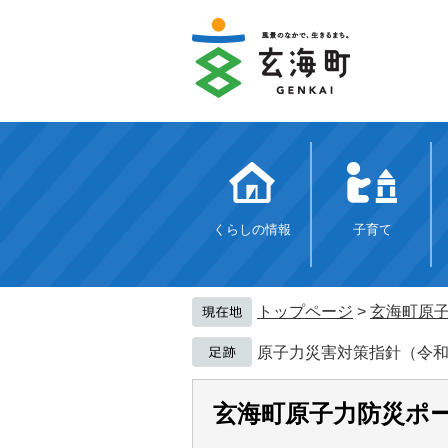
ペ
メ
ー
ニ
ジ
ュ
の
ー
先
を
頭
飛
で
ば
す。
し
て
本
文
くらしの情報
子育て
へ
トップページ
>
玄海町原
原子力災害対策指針（令和
玄海町原子力防災ポ