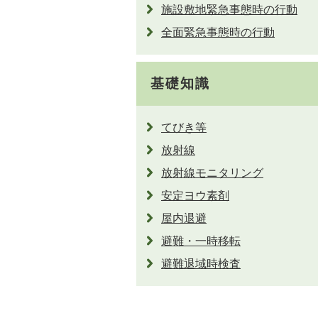
施設敷地緊急事態時の行動
全面緊急事態時の行動
基礎知識
てびき等
放射線
放射線モニタリング
安定ヨウ素剤
屋内退避
避難・一時移転
避難退域時検査