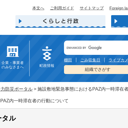
本文へ
ご利用ガイド
サイトマップ
Foreign l
Google
カ
ス
タ
棚田
ごみ収集日
ライブカ
企業・事業者
ム
町政情報
のみなさまへ
検
組織でさがす
索
子力防災ポータル
>
施設敷地緊急事態におけるPAZ内一時滞在
PAZ内一時滞在者の行動について
ータル