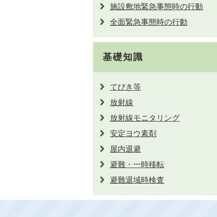
施設敷地緊急事態時の行動
全面緊急事態時の行動
基礎知識
てびき等
放射線
放射線モニタリング
安定ヨウ素剤
屋内退避
避難・一時移転
避難退域時検査