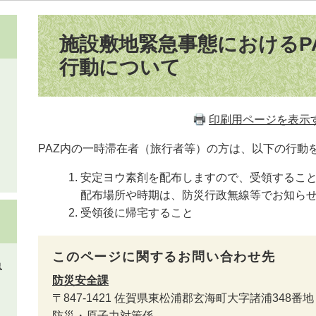
本
文
施設敷地緊急事態におけるP
行動について
印刷用ページを表示
PAZ内の一時滞在者（旅行者等）の方は、以下の行動
安定ヨウ素剤を配布しますので、受領するこ
配布場所や時期は、防災行政無線等でお知ら
受領後に帰宅すること
このページに関するお問い合わせ先
急
防災安全課
〒847-1421
佐賀県東松浦郡玄海町大字諸浦348番地
防災・原子力対策係