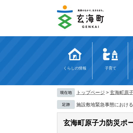
ペ
メ
ー
ニ
ジ
ュ
の
ー
先
を
頭
飛
で
ば
す。
し
て
本
文
くらしの情報
子育て
へ
トップページ
>
玄海町原
施設敷地緊急事態における
玄海町原子力防災ポ