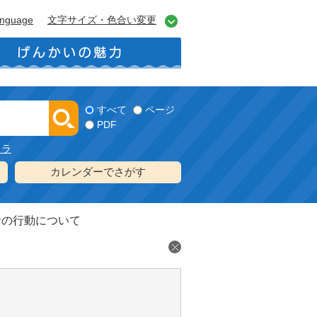
anguage
文字サイズ・色合い変更
すべて
ページ
PDF
メラ
カレンダーでさがす
者の行動について