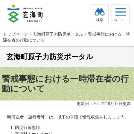
ペ
メ
ー
ニ
ジ
ュ
の
ー
先
を
頭
飛
トップページ
>
玄海町原子力防災ポータル
>
警戒事態における一時
で
ば
滞在者の行動について
す。
し
て
本
玄海町原子力防災ポータル
文
へ
本
文
警戒事態における一時滞在者の行
動について
更新日：2022年10月17日更新
一時滞在者（旅行者等）は、以下の手段で情報収集をしましょう。
防災行政無線
玄海町ホームページ