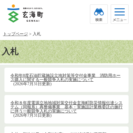
ペ
メ
ー
ニ
ジ
ュ
の
ー
先
を
頭
飛
トップページ
>
入札
で
ば
す。
し
本
て
文
入札
本
文
へ
令和年8度石油貯蔵施設立地対策等交付金事業 消防用ホー
ス購入に関する一般競争入札の実施について
2026年7月31日更新
令和８年度電源立地地域対策交付金玄海町防災情報伝達シス
テム（同報系）再整備事業 基本・実施設計業務委託の施行
に伴う一般競争入札の実施について
2026年7月31日更新